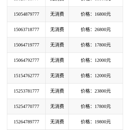
15054879777
无消费
价格：16800元
15063718777
无消费
价格：26800元
15064719777
无消费
价格：17800元
15064792777
无消费
价格：12000元
15154762777
无消费
价格：12000元
15253781777
无消费
价格：23800元
15254770777
无消费
价格：17800元
15264789777
无消费
价格：19800元