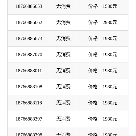
18766886653
无消费
价格：1580元
18766886662
无消费
价格：2980元
18766886673
无消费
价格：1980元
18766887070
无消费
价格：1980元
18766888011
无消费
价格：1980元
18766888108
无消费
价格：1980元
18766888116
无消费
价格：1980元
18766888397
无消费
价格：1980元
18766888398
无消费
价格：1980元