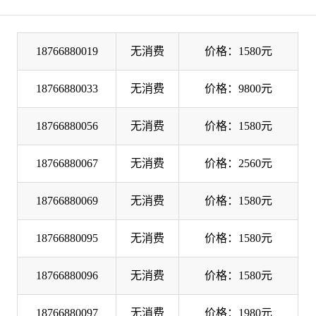
18766880019
无消费
价格：1580元
18766880033
无消费
价格：9800元
18766880056
无消费
价格：1580元
18766880067
无消费
价格：2560元
18766880069
无消费
价格：1580元
18766880095
无消费
价格：1580元
18766880096
无消费
价格：1580元
18766880097
无消费
价格：1980元