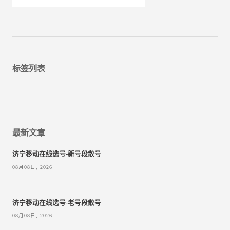
标签列表
最新文章
济宁移动在线选号-新号段散号
08月08日, 2026
济宁移动在线选号-老号段散号
08月08日, 2026