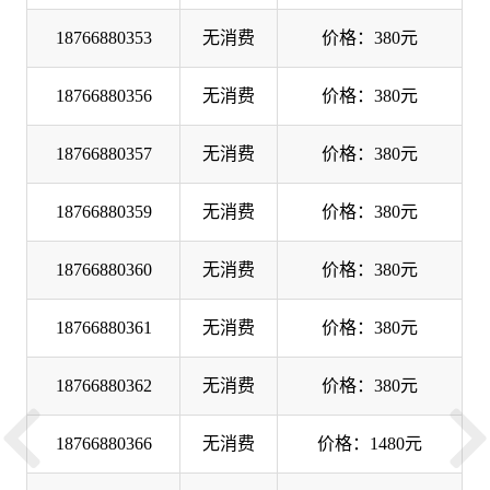
18766880353
无消费
价格：380元
18766880356
无消费
价格：380元
18766880357
无消费
价格：380元
18766880359
无消费
价格：380元
18766880360
无消费
价格：380元
18766880361
无消费
价格：380元
18766880362
无消费
价格：380元
18766880366
无消费
价格：1480元