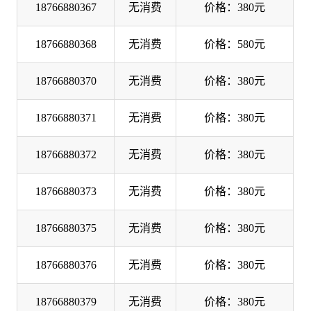
18766880367
无消费
价格：380元
18766880368
无消费
价格：580元
18766880370
无消费
价格：380元
18766880371
无消费
价格：380元
18766880372
无消费
价格：380元
18766880373
无消费
价格：380元
18766880375
无消费
价格：380元
18766880376
无消费
价格：380元
18766880379
无消费
价格：380元