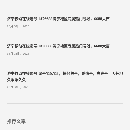
济宁移动在线选号-1876688济宁地区专属热门号段，6688大吉
08月08日, 2026
济宁移动在线选号-1826688济宁地区专属热门号段，6688大吉
08月08日, 2026
济宁移动在线选号-尾号520.521，情侣靓号，爱情号，夫妻号，天长地
久永永久久
08月08日, 2026
推荐文章