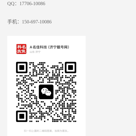
QQ：17706-10086
手机：150-697-10086