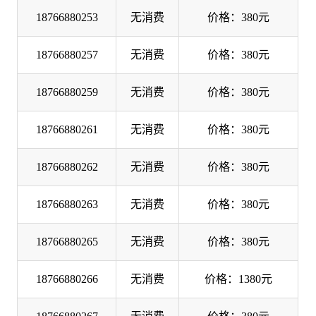
18766880253
无消费
价格：380元
18766880257
无消费
价格：380元
18766880259
无消费
价格：380元
18766880261
无消费
价格：380元
18766880262
无消费
价格：380元
18766880263
无消费
价格：380元
18766880265
无消费
价格：380元
18766880266
无消费
价格：1380元