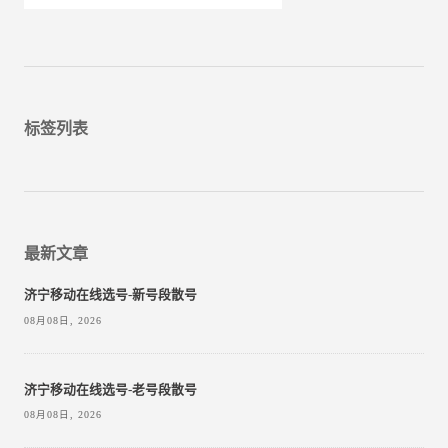
标签列表
最新文章
济宁移动在线选号-新号段散号
08月08日, 2026
济宁移动在线选号-老号段散号
08月08日, 2026