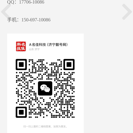
QQ：17706-10086
手机：150-697-10086