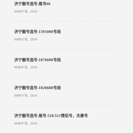
济宁靓号选号-尾号66
08月07日, 2026
济宁靓号选号-1591000号段
08月07日, 2026
济宁靓号选号-1876688号段
08月07日, 2026
济宁靓号选号-1826688号段
08月07日, 2026
济宁靓号选号-尾号-520.521情侣号，夫妻号
08月07日, 2026