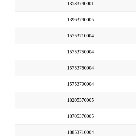
13583790001
13963790005
15753710004
15753750004
15753780004
15753790004
18205370005
18705370005
18853710004