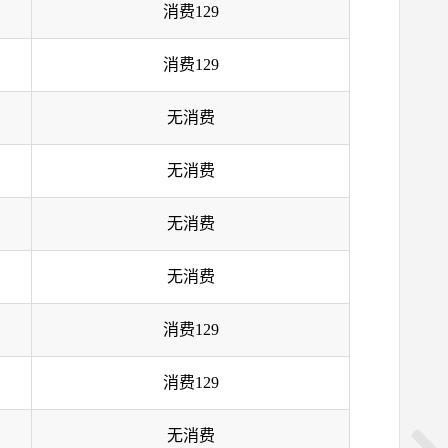
消费129
消费129
无消费
无消费
无消费
无消费
消费129
消费129
无消费