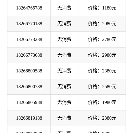
18264765788
无消费
价格：1180元
18266770188
无消费
价格：2980元
18266773288
无消费
价格：2780元
18266773688
无消费
价格：2980元
18266800588
无消费
价格：2380元
18266800788
无消费
价格：2580元
18266805988
无消费
价格：1980元
18266819188
无消费
价格：2380元