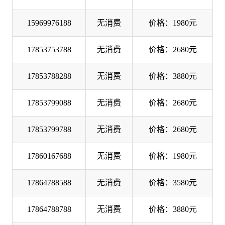
15969976188
无消费
价格：1980元
17853753788
无消费
价格：2680元
17853788288
无消费
价格：3880元
17853799088
无消费
价格：2680元
17853799788
无消费
价格：2680元
17860167688
无消费
价格：1980元
17864788588
无消费
价格：3580元
17864788788
无消费
价格：3880元