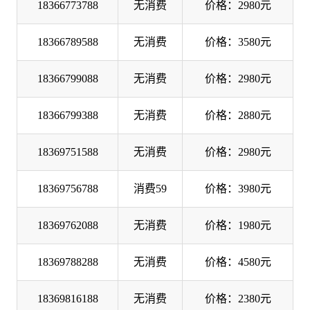
18366773788
无消费
价格：2980元
18366789588
无消费
价格：3580元
18366799088
无消费
价格：2980元
18366799388
无消费
价格：2880元
18369751588
无消费
价格：2980元
18369756788
消费59
价格：3980元
18369762088
无消费
价格：1980元
18369788288
无消费
价格：4580元
18369816188
无消费
价格：2380元