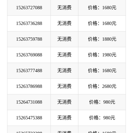
15263727088
无消费
价格：1680元
15263736288
无消费
价格：1680元
15263759788
无消费
价格：1880元
15263769088
无消费
价格：1980元
15263777488
无消费
价格：1680元
15263786988
无消费
价格：2680元
15264731088
无消费
价格：980元
15265475388
无消费
价格：980元