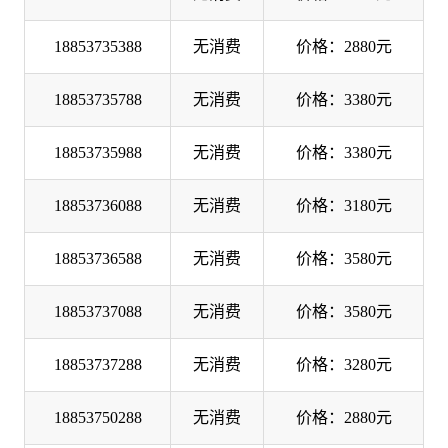
18853735388
无消费
价格：2880元
18853735788
无消费
价格：3380元
18853735988
无消费
价格：3380元
18853736088
无消费
价格：3180元
18853736588
无消费
价格：3580元
18853737088
无消费
价格：3580元
18853737288
无消费
价格：3280元
18853750288
无消费
价格：2880元