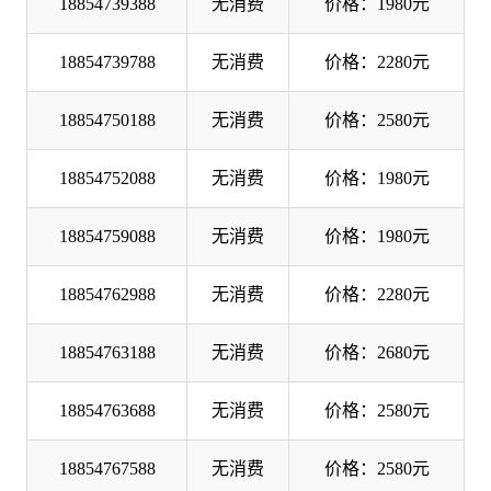
18854739388
无消费
价格：1980元
18854739788
无消费
价格：2280元
18854750188
无消费
价格：2580元
18854752088
无消费
价格：1980元
18854759088
无消费
价格：1980元
18854762988
无消费
价格：2280元
18854763188
无消费
价格：2680元
18854763688
无消费
价格：2580元
18854767588
无消费
价格：2580元