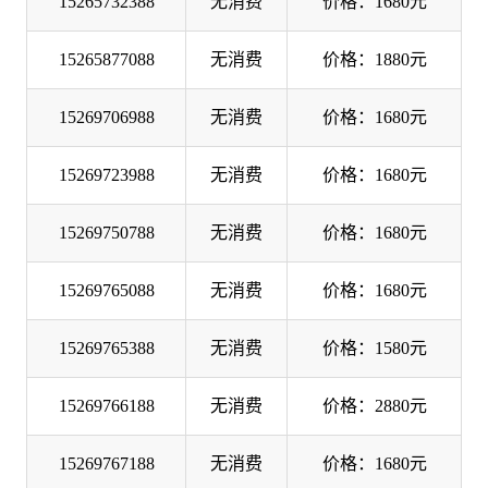
15265732388
无消费
价格：1680元
15265877088
无消费
价格：1880元
15269706988
无消费
价格：1680元
15269723988
无消费
价格：1680元
15269750788
无消费
价格：1680元
15269765088
无消费
价格：1680元
15269765388
无消费
价格：1580元
15269766188
无消费
价格：2880元
15269767188
无消费
价格：1680元