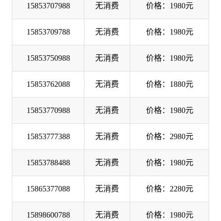
15853707988
无消费
价格：1980元
15853709788
无消费
价格：1980元
15853750988
无消费
价格：1980元
15853762088
无消费
价格：1880元
15853770988
无消费
价格：1980元
15853777388
无消费
价格：2980元
15853788488
无消费
价格：1980元
15865377088
无消费
价格：2280元
15898600788
无消费
价格：1980元