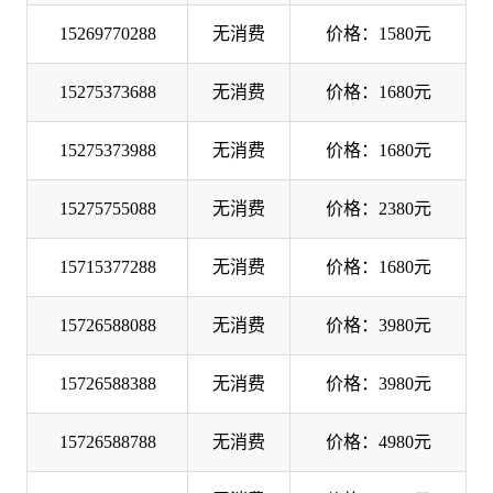
15269770288
无消费
价格：1580元
15275373688
无消费
价格：1680元
15275373988
无消费
价格：1680元
15275755088
无消费
价格：2380元
15715377288
无消费
价格：1680元
15726588088
无消费
价格：3980元
15726588388
无消费
价格：3980元
15726588788
无消费
价格：4980元