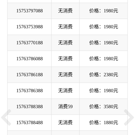
15753797088
无消费
价格：1980元
15763753988
无消费
价格：1980元
15763770188
无消费
价格：1980元
15763786088
无消费
价格：1980元
15763786188
无消费
价格：2380元
15763786388
无消费
价格：1980元
15763788388
消费59
价格：3580元
15763788488
无消费
价格：1880元