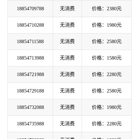
18854709788
无消费
价格：2380元
18854710288
无消费
价格：1980元
18854711588
无消费
价格：2580元
18854713988
无消费
价格：1580元
18854721988
无消费
价格：2280元
18854729188
无消费
价格：2580元
18854732088
无消费
价格：1980元
18854735988
无消费
价格：2280元