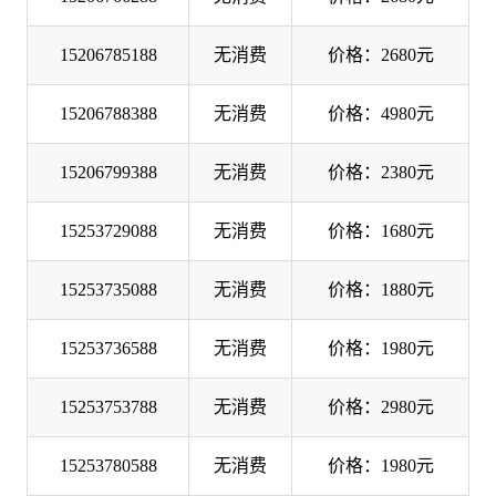
15206785188
无消费
价格：2680元
15206788388
无消费
价格：4980元
15206799388
无消费
价格：2380元
15253729088
无消费
价格：1680元
15253735088
无消费
价格：1880元
15253736588
无消费
价格：1980元
15253753788
无消费
价格：2980元
15253780588
无消费
价格：1980元