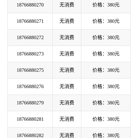
18766880270
无消费
价格：380元
18766880271
无消费
价格：380元
18766880272
无消费
价格：380元
18766880273
无消费
价格：380元
18766880275
无消费
价格：380元
18766880276
无消费
价格：380元
18766880279
无消费
价格：380元
18766880281
无消费
价格：380元
18766880282
无消费
价格：380元