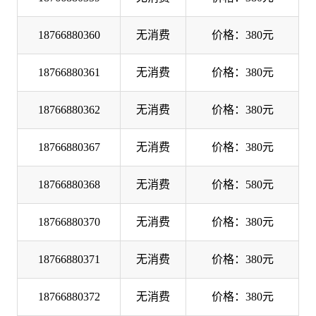
18766880360
无消费
价格：380元
18766880361
无消费
价格：380元
18766880362
无消费
价格：380元
18766880367
无消费
价格：380元
18766880368
无消费
价格：580元
18766880370
无消费
价格：380元
18766880371
无消费
价格：380元
18766880372
无消费
价格：380元