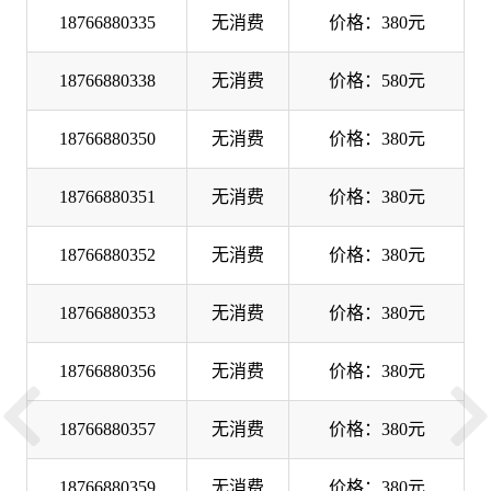
18766880335
无消费
价格：380元
18766880338
无消费
价格：580元
18766880350
无消费
价格：380元
18766880351
无消费
价格：380元
18766880352
无消费
价格：380元
18766880353
无消费
价格：380元
18766880356
无消费
价格：380元
18766880357
无消费
价格：380元
18766880359
无消费
价格：380元