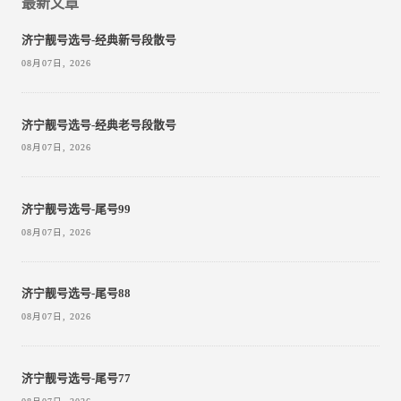
最新文章
济宁靓号选号-经典新号段散号
08月07日, 2026
济宁靓号选号-经典老号段散号
08月07日, 2026
济宁靓号选号-尾号99
08月07日, 2026
济宁靓号选号-尾号88
08月07日, 2026
济宁靓号选号-尾号77