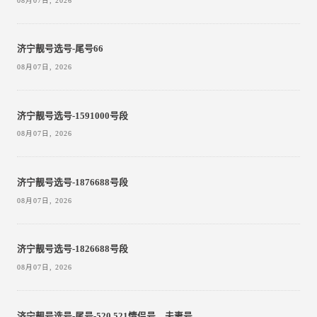
08月07日, 2026
济宁靓号选号-尾号66
08月07日, 2026
济宁靓号选号-1591000号段
08月07日, 2026
济宁靓号选号-1876688号段
08月07日, 2026
济宁靓号选号-1826688号段
08月07日, 2026
济宁靓号选号-尾号-520.521情侣号，夫妻号