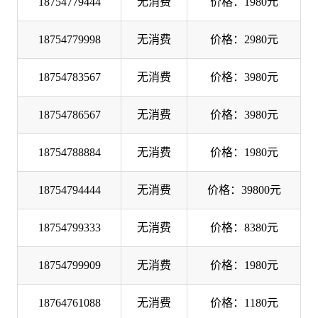
18754779444
无消费
价格：1980元
18754779998
无消费
价格：2980元
18754783567
无消费
价格：3980元
18754786567
无消费
价格：3980元
18754788884
无消费
价格：1980元
18754794444
无消费
价格：39800元
18754799333
无消费
价格：8380元
18754799909
无消费
价格：1980元
18764761088
无消费
价格：1180元