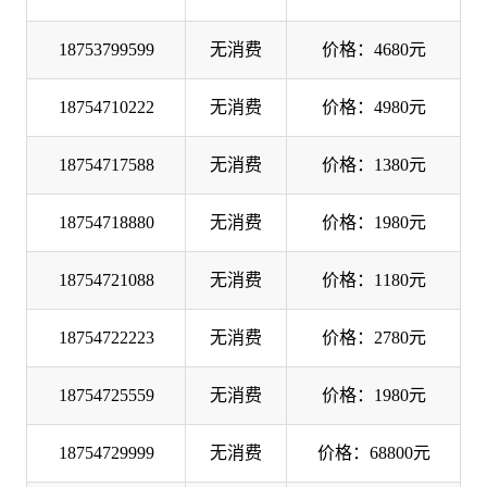
18753799599
无消费
价格：4680元
18754710222
无消费
价格：4980元
18754717588
无消费
价格：1380元
18754718880
无消费
价格：1980元
18754721088
无消费
价格：1180元
18754722223
无消费
价格：2780元
18754725559
无消费
价格：1980元
18754729999
无消费
价格：68800元