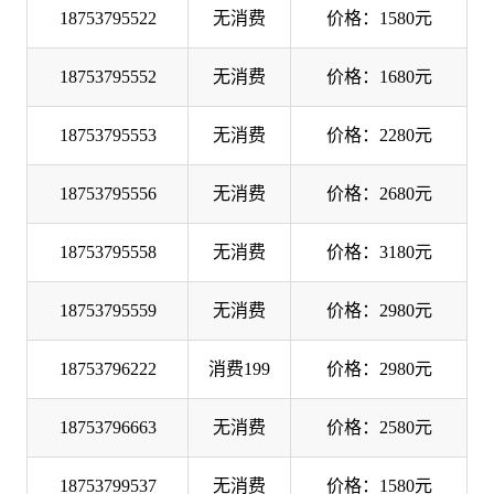
18753795522
无消费
价格：1580元
18753795552
无消费
价格：1680元
18753795553
无消费
价格：2280元
18753795556
无消费
价格：2680元
18753795558
无消费
价格：3180元
18753795559
无消费
价格：2980元
18753796222
消费199
价格：2980元
18753796663
无消费
价格：2580元
18753799537
无消费
价格：1580元