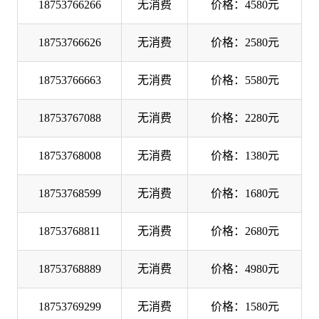
18753766266
无消费
价格：4580元
18753766626
无消费
价格：2580元
18753766663
无消费
价格：5580元
18753767088
无消费
价格：2280元
18753768008
无消费
价格：1380元
18753768599
无消费
价格：1680元
18753768811
无消费
价格：2680元
18753768889
无消费
价格：4980元
18753769299
无消费
价格：1580元