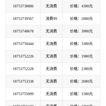
18753738886
无消费
价格：4380元
18753739567
消费99
价格：2680元
18753748678
无消费
价格：3980元
18753750444
无消费
价格：3380元
18753752226
无消费
价格：1980元
18753752228
无消费
价格：2380元
18753753338
无消费
价格：2680元
18753755099
无消费
价格：1580元