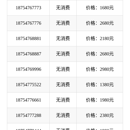
18754767773
无消费
价格：1680元
18754767776
无消费
价格：2680元
18754768881
无消费
价格：2180元
18754768887
无消费
价格：2680元
18754769996
无消费
价格：2980元
18754775522
无消费
价格：1380元
18754776661
无消费
价格：1980元
18754777288
无消费
价格：2380元