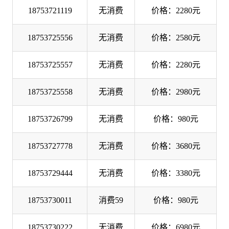
18753721119
无消费
价格：2280元
18753725556
无消费
价格：2580元
18753725557
无消费
价格：2280元
18753725558
无消费
价格：2980元
18753726799
无消费
价格：980元
18753727778
无消费
价格：3680元
18753729444
无消费
价格：3380元
18753730011
消费59
价格：980元
18753730222
无消费
价格：6980元