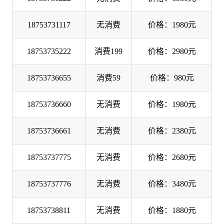
18753731117
无消费
价格：1980元
18753735222
消费199
价格：2980元
18753736655
消费59
价格：980元
18753736660
无消费
价格：1980元
18753736661
无消费
价格：2380元
18753737775
无消费
价格：2680元
18753737776
无消费
价格：3480元
18753738811
无消费
价格：1880元