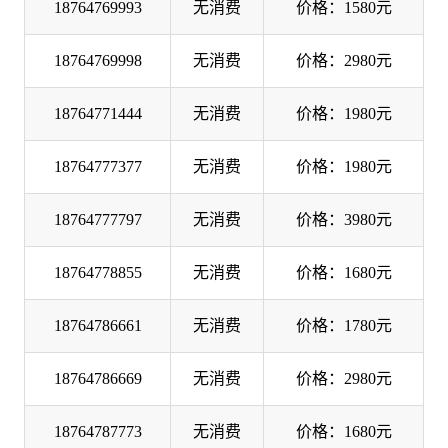
18764769993
无消费
价格：1580元
18764769998
无消费
价格：2980元
18764771444
无消费
价格：1980元
18764777377
无消费
价格：1980元
18764777797
无消费
价格：3980元
18764778855
无消费
价格：1680元
18764786661
无消费
价格：1780元
18764786669
无消费
价格：2980元
18764787773
无消费
价格：1680元