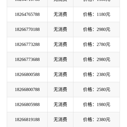
18264765788
无消费
价格：1180元
18266770188
无消费
价格：2980元
18266773288
无消费
价格：2780元
18266773688
无消费
价格：2980元
18266800588
无消费
价格：2380元
18266800788
无消费
价格：2580元
18266805988
无消费
价格：1980元
18266819188
无消费
价格：2380元