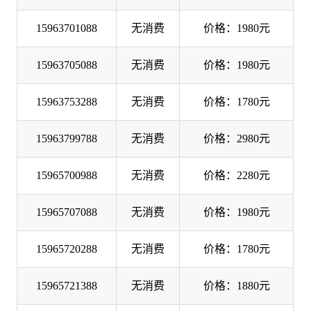
15963701088
无消费
价格：1980元
15963705088
无消费
价格：1980元
15963753288
无消费
价格：1780元
15963799788
无消费
价格：2980元
15965700988
无消费
价格：2280元
15965707088
无消费
价格：1980元
15965720288
无消费
价格：1780元
15965721388
无消费
价格：1880元