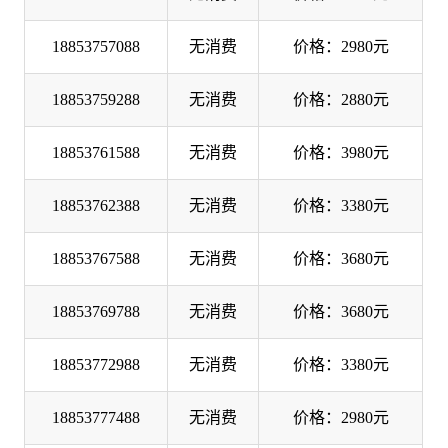
18853757088
无消费
价格：2980元
18853759288
无消费
价格：2880元
18853761588
无消费
价格：3980元
18853762388
无消费
价格：3380元
18853767588
无消费
价格：3680元
18853769788
无消费
价格：3680元
18853772988
无消费
价格：3380元
18853777488
无消费
价格：2980元