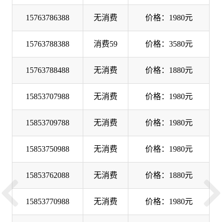
15763786388
无消费
价格：1980元
15763788388
消费59
价格：3580元
15763788488
无消费
价格：1880元
15853707988
无消费
价格：1980元
15853709788
无消费
价格：1980元
15853750988
无消费
价格：1980元
15853762088
无消费
价格：1880元
15853770988
无消费
价格：1980元