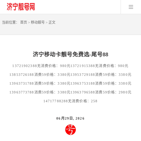
当前位置：
首页
>
移动靓号
>
正文
济宁移动卡靓号免费选-尾号88
13721902388无消费价格：980元13721915388无消费价格：980元
13853726188消费59价格：3380元13953729188消费59价格：3380元
13963731788消费59价格：3380元13963753188消费59价格：3380元
13963773788消费59价格：3380元13963796588消费59价格：2980元
14717788288无消费价格：258
06月29日, 2026