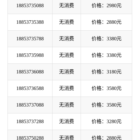
18853735088
无消费
价格：2980元
18853735388
无消费
价格：2880元
18853735788
无消费
价格：3380元
18853735988
无消费
价格：3380元
18853736088
无消费
价格：3180元
18853736588
无消费
价格：3580元
18853737088
无消费
价格：3580元
18853737288
无消费
价格：3280元
18853750288
无消费
价格：2880元