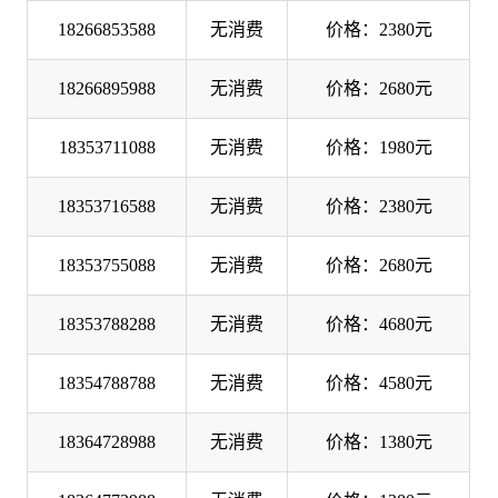
18266853588
无消费
价格：2380元
18266895988
无消费
价格：2680元
18353711088
无消费
价格：1980元
18353716588
无消费
价格：2380元
18353755088
无消费
价格：2680元
18353788288
无消费
价格：4680元
18354788788
无消费
价格：4580元
18364728988
无消费
价格：1380元