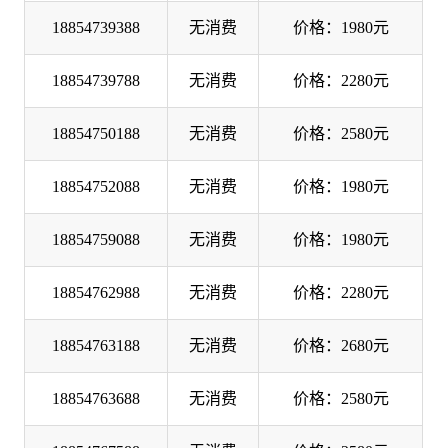
18854739388
无消费
价格：1980元
18854739788
无消费
价格：2280元
18854750188
无消费
价格：2580元
18854752088
无消费
价格：1980元
18854759088
无消费
价格：1980元
18854762988
无消费
价格：2280元
18854763188
无消费
价格：2680元
18854763688
无消费
价格：2580元