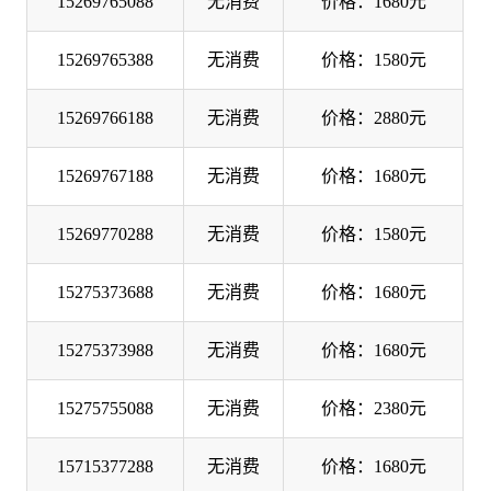
15269765088
无消费
价格：1680元
15269765388
无消费
价格：1580元
15269766188
无消费
价格：2880元
15269767188
无消费
价格：1680元
15269770288
无消费
价格：1580元
15275373688
无消费
价格：1680元
15275373988
无消费
价格：1680元
15275755088
无消费
价格：2380元
15715377288
无消费
价格：1680元