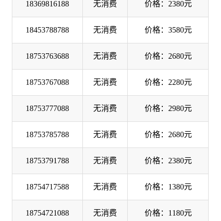
18369816188
无消费
价格：2380元
18453788788
无消费
价格：3580元
18753763688
无消费
价格：2680元
18753767088
无消费
价格：2280元
18753777088
无消费
价格：2980元
18753785788
无消费
价格：2680元
18753791788
无消费
价格：2380元
18754717588
无消费
价格：1380元
18754721088
无消费
价格：1180元