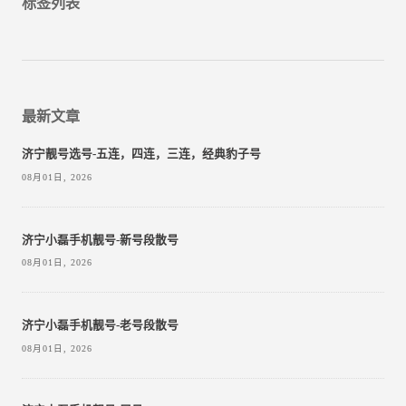
标签列表
最新文章
济宁靓号选号-五连，四连，三连，经典豹子号
08月01日, 2026
济宁小磊手机靓号-新号段散号
08月01日, 2026
济宁小磊手机靓号-老号段散号
08月01日, 2026