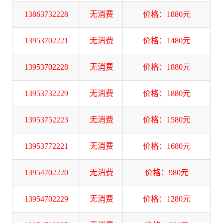
13863732228
无消费
价格：1880元
13953702221
无消费
价格：1480元
13953702228
无消费
价格：1880元
13953732229
无消费
价格：1880元
13953752223
无消费
价格：1580元
13953772221
无消费
价格：1680元
13954702220
无消费
价格：980元
13954702229
无消费
价格：1280元