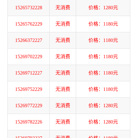
15265732228
无消费
价格：1280元
15265762229
无消费
价格：1180元
15266372227
无消费
价格：1180元
15269702229
无消费
价格：1180元
15269712227
无消费
价格：1180元
15269752229
无消费
价格：1180元
15269772229
无消费
价格：1280元
15269782226
无消费
价格：1280元