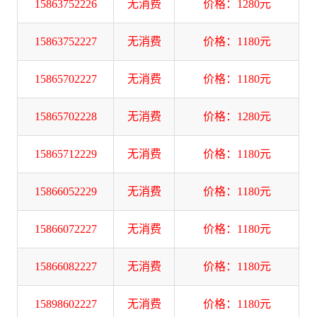
15863752226
无消费
价格：1280元
15863752227
无消费
价格：1180元
15865702227
无消费
价格：1180元
15865702228
无消费
价格：1280元
15865712229
无消费
价格：1180元
15866052229
无消费
价格：1180元
15866072227
无消费
价格：1180元
15866082227
无消费
价格：1180元
15898602227
无消费
价格：1180元