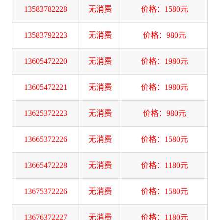
13583782228
无消费
价格：1580元
13583792223
无消费
价格：980元
13605472220
无消费
价格：1980元
13605472221
无消费
价格：1980元
13625372223
无消费
价格：980元
13665372226
无消费
价格：1580元
13665472228
无消费
价格：1180元
13675372226
无消费
价格：1580元
13676372227
无消费
价格：1180元