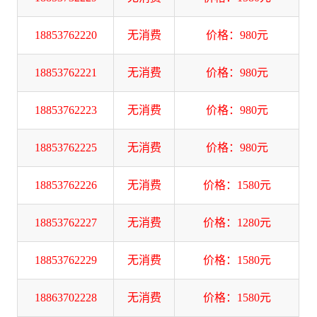
18853762220
无消费
价格：980元
18853762221
无消费
价格：980元
18853762223
无消费
价格：980元
18853762225
无消费
价格：980元
18853762226
无消费
价格：1580元
18853762227
无消费
价格：1280元
18853762229
无消费
价格：1580元
18863702228
无消费
价格：1580元