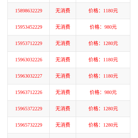
15898632229
无消费
价格：1180元
15953452229
无消费
价格：980元
15953712229
无消费
价格：1280元
15963032226
无消费
价格：1180元
15963032227
无消费
价格：1180元
15963712226
无消费
价格：980元
15965372229
无消费
价格：1280元
15965732229
无消费
价格：1280元