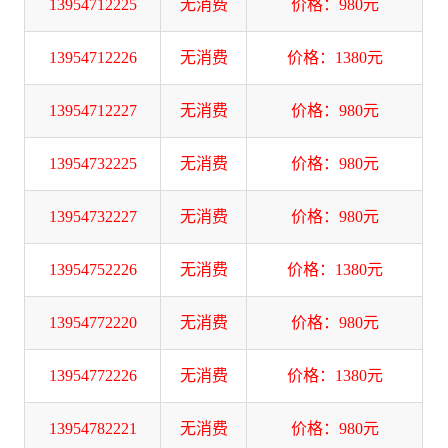
13954712225
无消费
价格：980元
13954712226
无消费
价格：1380元
13954712227
无消费
价格：980元
13954732225
无消费
价格：980元
13954732227
无消费
价格：980元
13954752226
无消费
价格：1380元
13954772220
无消费
价格：980元
13954772226
无消费
价格：1380元
13954782221
无消费
价格：980元