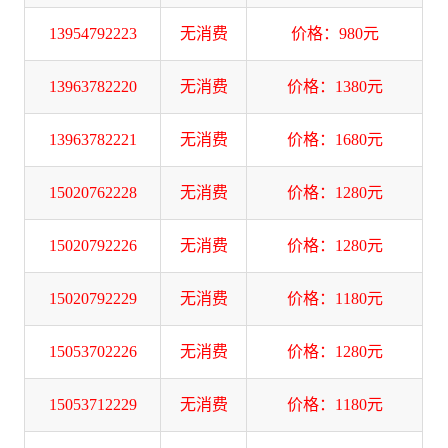
13954792223
无消费
价格：980元
13963782220
无消费
价格：1380元
13963782221
无消费
价格：1680元
15020762228
无消费
价格：1280元
15020792226
无消费
价格：1280元
15020792229
无消费
价格：1180元
15053702226
无消费
价格：1280元
15053712229
无消费
价格：1180元