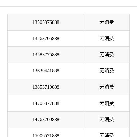
13505376888
无消费
13563705888
无消费
13583775888
无消费
13639441888
无消费
13853710888
无消费
14705377888
无消费
14768700888
无消费
15006571888
无消费