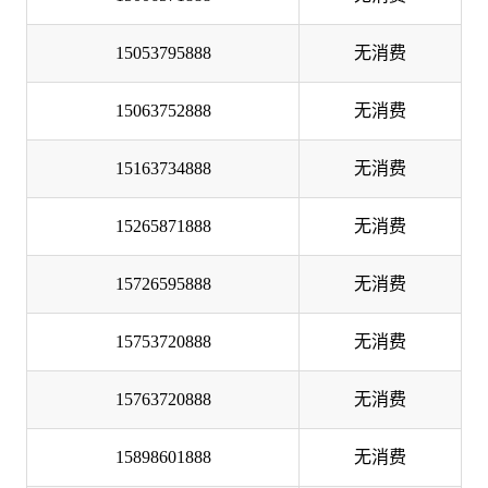
15053795888
无消费
15063752888
无消费
15163734888
无消费
15265871888
无消费
15726595888
无消费
15753720888
无消费
15763720888
无消费
15898601888
无消费