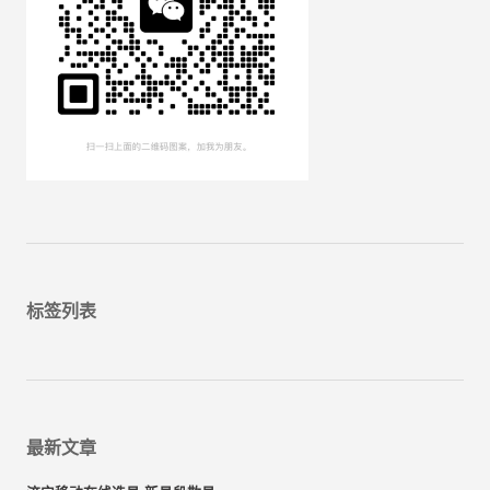
标签列表
最新文章