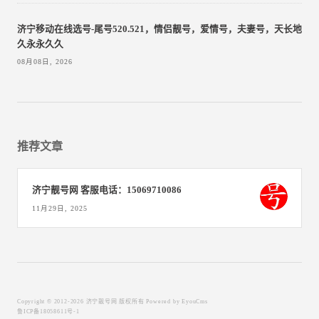
济宁移动在线选号-尾号520.521，情侣靓号，爱情号，夫妻号，天长地
久永永久久
08月08日, 2026
推荐文章
济宁靓号网 客服电话：15069710086
11月29日, 2025
Copyright © 2012-2026 济宁靓号网 版权所有
Powered by EyouCms
鲁ICP备18058611号-1