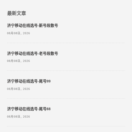
最新文章
济宁移动在线选号-新号段散号
08月08日, 2026
济宁移动在线选号-老号段散号
08月08日, 2026
济宁移动在线选号-尾号99
08月08日, 2026
济宁移动在线选号-尾号88
08月08日, 2026