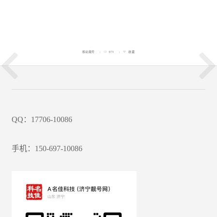
移动靓号
871
收藏
QQ：17706-10086
手机：150-697-10086