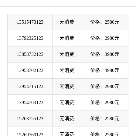
13515473123
无消费
价格：2580元
13792325123
无消费
价格：2980元
13853732123
无消费
价格：3980元
13953702123
无消费
价格：3980元
13954715123
无消费
价格：2980元
13954763123
无消费
价格：2980元
15263755123
无消费
价格：2580元
15269769123
无消费
价格：2580元