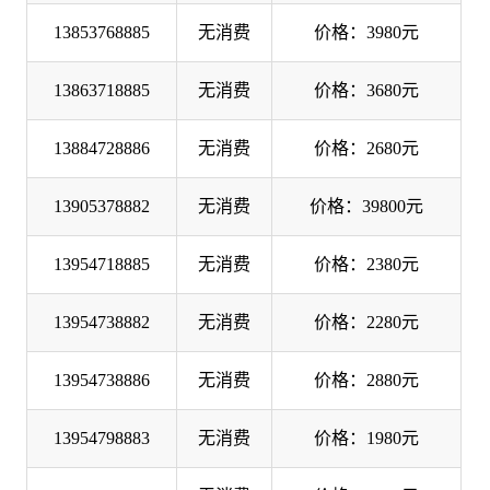
13853768885
无消费
价格：3980元
13863718885
无消费
价格：3680元
13884728886
无消费
价格：2680元
13905378882
无消费
价格：39800元
13954718885
无消费
价格：2380元
13954738882
无消费
价格：2280元
13954738886
无消费
价格：2880元
13954798883
无消费
价格：1980元