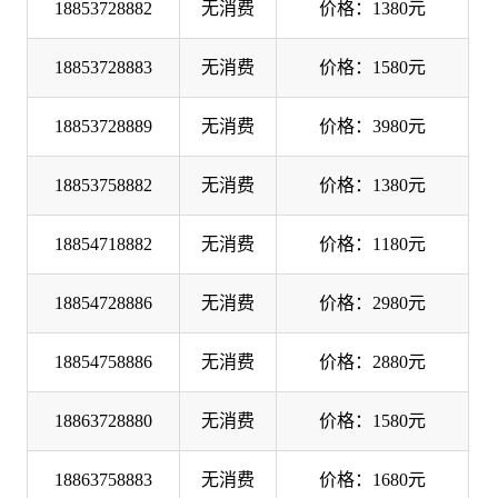
18853728882
无消费
价格：1380元
18853728883
无消费
价格：1580元
18853728889
无消费
价格：3980元
18853758882
无消费
价格：1380元
18854718882
无消费
价格：1180元
18854728886
无消费
价格：2980元
18854758886
无消费
价格：2880元
18863728880
无消费
价格：1580元
18863758883
无消费
价格：1680元