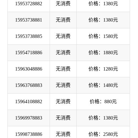
15953728882
无消费
价格：1380元
15953738881
无消费
价格：1380元
15953738885
无消费
价格：1580元
15954718886
无消费
价格：1880元
15963048886
无消费
价格：1280元
15963768883
无消费
价格：1480元
15964108882
无消费
价格：880元
15969978883
无消费
价格：1380元
15998738886
无消费
价格：2580元