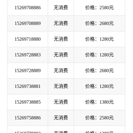
15269708886
无消费
价格：2580元
15269708889
无消费
价格：2680元
15269718880
无消费
价格：1280元
15269728883
无消费
价格：1280元
15269728889
无消费
价格：2680元
15269738881
无消费
价格：1280元
15269738885
无消费
价格：1380元
15269758886
无消费
价格：2580元