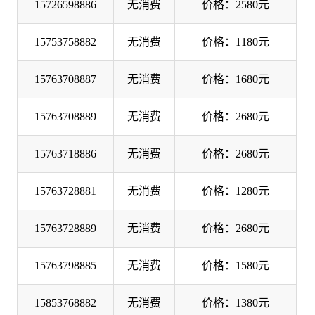
15726598886
无消费
价格：2580元
15753758882
无消费
价格：1180元
15763708887
无消费
价格：1680元
15763708889
无消费
价格：2680元
15763718886
无消费
价格：2680元
15763728881
无消费
价格：1280元
15763728889
无消费
价格：2680元
15763798885
无消费
价格：1580元
15853768882
无消费
价格：1380元