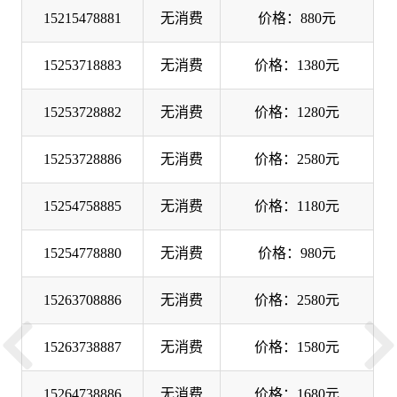
15215478881
无消费
价格：880元
15253718883
无消费
价格：1380元
15253728882
无消费
价格：1280元
15253728886
无消费
价格：2580元
15254758885
无消费
价格：1180元
15254778880
无消费
价格：980元
15263708886
无消费
价格：2580元
15263738887
无消费
价格：1580元
15264738886
无消费
价格：1680元