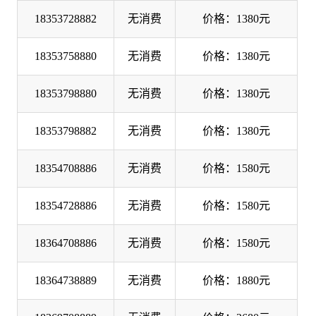
18353728882
无消费
价格：1380元
18353758880
无消费
价格：1380元
18353798880
无消费
价格：1380元
18353798882
无消费
价格：1380元
18354708886
无消费
价格：1580元
18354728886
无消费
价格：1580元
18364708886
无消费
价格：1580元
18364738889
无消费
价格：1880元