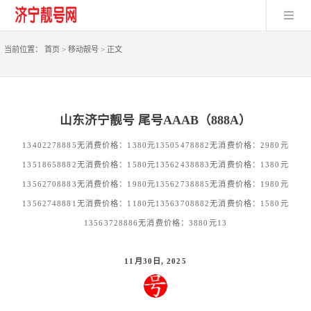
当前位置：
首页
>
移动靓号
>
正文
山东济宁靓号 尾号AAAB（888A）
13402278885无消费价格：1380元13505478882无消费价格：2980元
13518658882无消费价格：1580元13562438883无消费价格：1380元
13562708883无消费价格：1980元13562738885无消费价格：1980元
13562748881无消费价格：1180元13563708882无消费价格：1580元
13563728886无消费价格：3880元13
11月30日, 2025