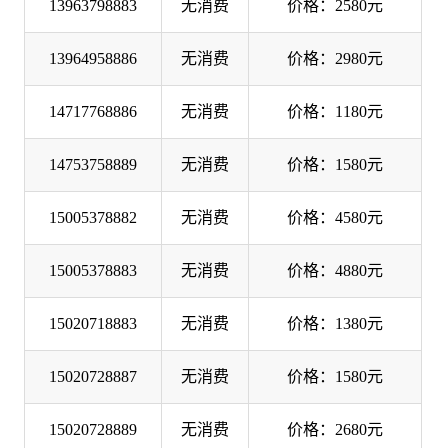
13963798883
无消费
价格：2580元
13964958886
无消费
价格：2980元
14717768886
无消费
价格：1180元
14753758889
无消费
价格：1580元
15005378882
无消费
价格：4580元
15005378883
无消费
价格：4880元
15020718883
无消费
价格：1380元
15020728887
无消费
价格：1580元
15020728889
无消费
价格：2680元