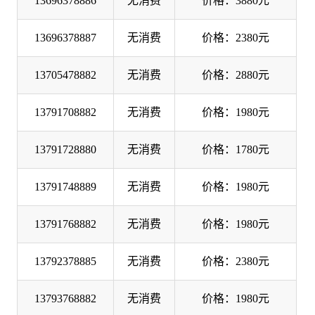
13696378886
无消费
价格：3880元
13696378887
无消费
价格：2380元
13705478882
无消费
价格：2880元
13791708882
无消费
价格：1980元
13791728880
无消费
价格：1780元
13791748889
无消费
价格：1980元
13791768882
无消费
价格：1980元
13792378885
无消费
价格：2380元
13793768882
无消费
价格：1980元