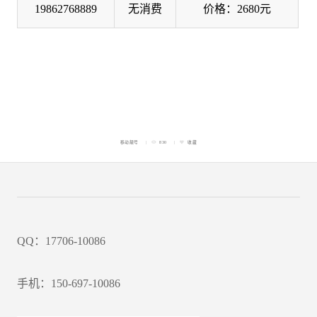
19862768889
无消费
价格：2680元
移动靓号
830
收藏
QQ：17706-10086
手机：150-697-10086